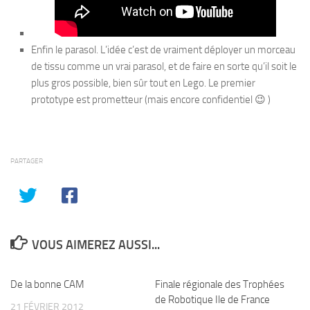
Enfin le parasol. L’idée c’est de vraiment déployer un morceau
de tissu comme un vrai parasol, et de faire en sorte qu’il soit le
plus gros possible, bien sûr tout en Lego. Le premier
prototype est prometteur (mais encore confidentiel 😉 )
PARTAGER
VOUS AIMEREZ AUSSI...
De la bonne CAM
Finale régionale des Trophées
de Robotique Ile de France
21 FÉVRIER 2012