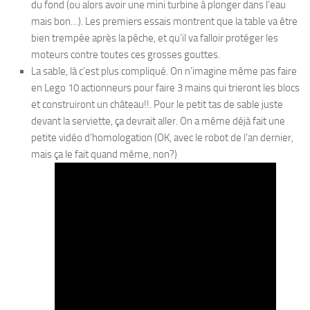
du fond (ou alors avoir une mini turbine à plonger dans l’eau
mais bon…). Les premiers essais montrent que la table va être
bien trempée après la pêche, et qu’il va falloir protéger les
moteurs contre toutes ces grosses gouttes.
La sable, là c’est plus compliqué. On n’imagine même pas faire
en Lego 10 actionneurs pour faire 3 mains qui trieront les blocs
et construiront un château!!. Pour le petit tas de sable juste
devant la serviette, ça devrait aller. On a même déjà fait une
petite vidéo d’homologation (OK, avec le robot de l’an dernier,
mais ça le fait quand même, non?)