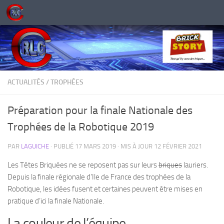
Skip to content
ACTUALITÉS
/
TROPHÉES
Préparation pour la finale Nationale des
Trophées de la Robotique 2019
PAR
LAGUICHE
· PUBLIÉ
17 MARS 2019
· MIS À JOUR
12 FÉVRIER 2021
Les Têtes Briquées ne se reposent pas sur leurs
briques
lauriers.
Depuis la finale régionale d’Ile de France des trophées de la
Robotique, les idées fusent et certaines peuvent être mises en
pratique d’ici la finale Nationale.
La couleur de l’équipe