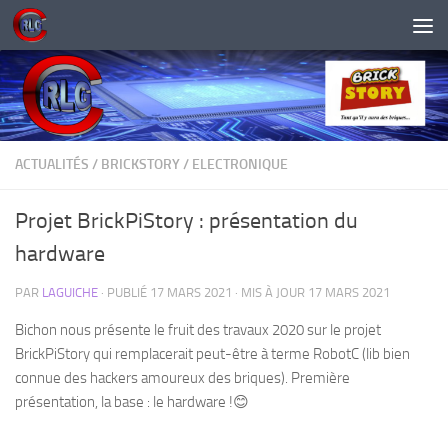
Skip to content
ACTUALITÉS
/
BRICKSTORY
/
ELECTRONIQUE
Projet BrickPiStory : présentation du
hardware
PAR
LAGUICHE
· PUBLIÉ
17 MARS 2021
· MIS À JOUR
17 MARS 2021
Bichon nous présente le fruit des travaux 2020 sur le projet
BrickPiStory qui remplacerait peut-être à terme RobotC (lib bien
connue des hackers amoureux des briques). Première
présentation, la base : le hardware !😊