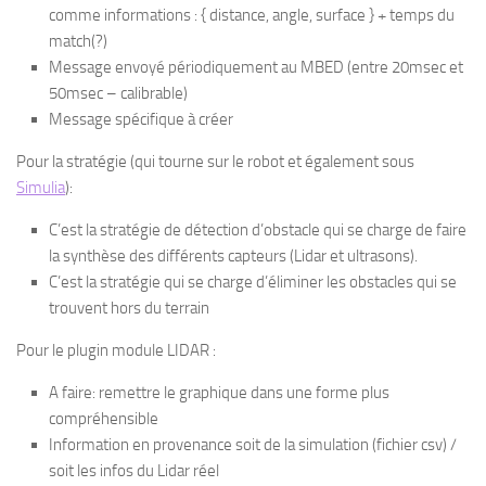
comme informations : { distance, angle, surface } + temps du
match(?)
Message envoyé périodiquement au MBED (entre 20msec et
50msec – calibrable)
Message spécifique à créer
Pour la stratégie (qui tourne sur le robot et également sous
Simulia
):
C’est la stratégie de détection d’obstacle qui se charge de faire
la synthèse des différents capteurs (Lidar et ultrasons).
C’est la stratégie qui se charge d’éliminer les obstacles qui se
trouvent hors du terrain
Pour le plugin module LIDAR :
A faire: remettre le graphique dans une forme plus
compréhensible
Information en provenance soit de la simulation (fichier csv) /
soit les infos du Lidar réel