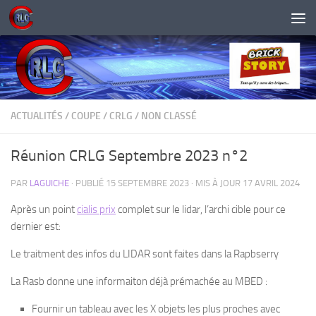
Skip to content
ACTUALITÉS
/
COUPE
/
CRLG
/
NON CLASSÉ
Réunion CRLG Septembre 2023 n°2
PAR
LAGUICHE
· PUBLIÉ
15 SEPTEMBRE 2023
· MIS À JOUR
17 AVRIL 2024
Après un point
cialis prix
complet sur le lidar, l’archi cible pour ce
dernier est:
Le traitment des infos du LIDAR sont faites dans la Rapbserry
La Rasb donne une informaiton déjà prémachée au MBED :
Fournir un tableau avec les X objets les plus proches avec